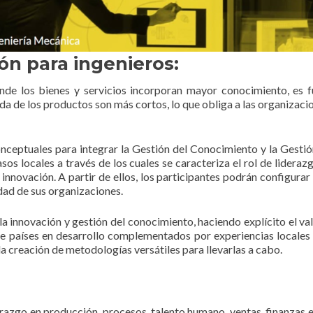
ón para ingenieros:
de los bienes y servicios incorporan mayor conocimiento, es fu
ida de los productos son más cortos, lo que obliga a las organiza
conceptuales para integrar la Gestión del Conocimiento y la Gestió
asos locales a través de los cuales se caracteriza el rol de lideraz
novación. A partir de ellos, los participantes podrán configura
ad de sus organizaciones.
e la innovación y gestión del conocimiento, haciendo explícito el 
de países en desarrollo complementados por experiencias locales
a creación de metodologías versátiles para llevarlas a cabo.
erazgo en producción, procesos, talento humano, ventas, finanzas e 